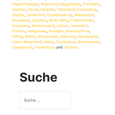
Friedrichshagen
,
Rahnsdorf
,
Müggelheim
,
Grünheide
,
Zeuthen
,
Erkner
,
Neukölln
,
Tempelhof
,
Schöneberg
,
Steglitz
,
Zehlendorf
,
Charlottenburg
,
Wilmersdorf
,
Grunewald
,
Spandau
,
Berlin-Mitte
,
Friedrichshain
,
Kreuzberg
,
Reinickendorf
,
Lübars
,
Hermsdorf
,
Frohnau
,
Heiligensee
,
Potsdam
,
Kleinmachnow
,
Teltow
,
Beelitz
,
Wustermark
,
Glienicke
,
Hennigsdorf
,
Hohen Neuendorf
,
Velten
,
Oberkrämer
,
Birkenwerder
,
Leegebruch
,
Oranienburg
und
Zeuthen
.
Suche
Suche