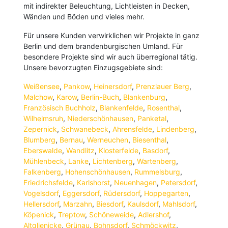
mit indirekter Beleuchtung, Lichtleisten in Decken,
Wänden und Böden und vieles mehr.
Für unsere Kunden verwirklichen wir Projekte in ganz
Berlin und dem brandenburgischen Umland. Für
besondere Projekte sind wir auch überregional tätig.
Unsere bevorzugten Einzugsgebiete sind:
Weißensee
,
Pankow
,
Heinersdorf
,
Prenzlauer Berg
,
Malchow
,
Karow
,
Berlin-Buch
,
Blankenburg
,
Französisch Buchholz
,
Blankenfelde
,
Rosenthal
,
Wilhelmsruh
,
Niederschönhausen
,
Panketal
,
Zepernick
,
Schwanebeck
,
Ahrensfelde
,
Lindenberg
,
Blumberg
,
Bernau
,
Werneuchen
,
Biesenthal
,
Eberswalde
,
Wandlitz
,
Klosterfelde
,
Basdorf
,
Mühlenbeck
,
Lanke
,
Lichtenberg
,
Wartenberg
,
Falkenberg
,
Hohenschönhausen
,
Rummelsburg
,
Friedrichsfelde
,
Karlshorst
,
Neuenhagen
,
Petersdorf
,
Vogelsdorf
,
Eggersdorf
,
Rüdersdorf
,
Hoppegarten
,
Hellersdorf
,
Marzahn
,
Biesdorf
,
Kaulsdorf
,
Mahlsdorf
,
Köpenick
,
Treptow
,
Schöneweide
,
Adlershof
,
Altglienicke
,
Grünau
,
Bohnsdorf
,
Schmöckwitz
,