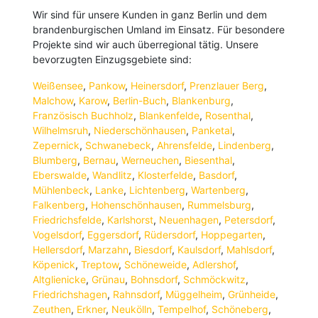
Wir sind für unsere Kunden in ganz Berlin und dem
brandenburgischen Umland im Einsatz. Für besondere
Projekte sind wir auch überregional tätig. Unsere
bevorzugten Einzugsgebiete sind:
Weißensee
,
Pankow
,
Heinersdorf
,
Prenzlauer Berg
,
Malchow
,
Karow
,
Berlin-Buch
,
Blankenburg
,
Französisch Buchholz
,
Blankenfelde
,
Rosenthal
,
Wilhelmsruh
,
Niederschönhausen
,
Panketal
,
Zepernick
,
Schwanebeck
,
Ahrensfelde
,
Lindenberg
,
Blumberg
,
Bernau
,
Werneuchen
,
Biesenthal
,
Eberswalde
,
Wandlitz
,
Klosterfelde
,
Basdorf
,
Mühlenbeck
,
Lanke
,
Lichtenberg
,
Wartenberg
,
Falkenberg
,
Hohenschönhausen
,
Rummelsburg
,
Friedrichsfelde
,
Karlshorst
,
Neuenhagen
,
Petersdorf
,
Vogelsdorf
,
Eggersdorf
,
Rüdersdorf
,
Hoppegarten
,
Hellersdorf
,
Marzahn
,
Biesdorf
,
Kaulsdorf
,
Mahlsdorf
,
Köpenick
,
Treptow
,
Schöneweide
,
Adlershof
,
Altglienicke
,
Grünau
,
Bohnsdorf
,
Schmöckwitz
,
Friedrichshagen
,
Rahnsdorf
,
Müggelheim
,
Grünheide
,
Zeuthen
,
Erkner
,
Neukölln
,
Tempelhof
,
Schöneberg
,